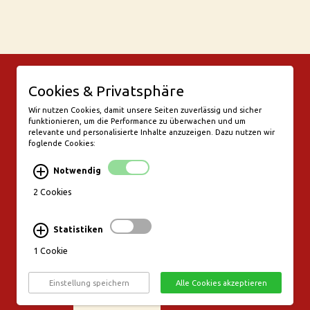
© Bar Rix – Die Weinbar in Köln
Cookies & Privatsphäre
Friesenwall 58
50672 Köln
Wir nutzen Cookies, damit unsere Seiten zuverlässig und sicher
funktionieren, um die Performance zu überwachen und um
valentine@bar-rix.de
relevante und personalisierte Inhalte anzuzeigen. Dazu nutzen wir
foglende Cookies:
Di + Mi Weinproben
Do 17:00-23:00
Notwendig
Fr - Sa 17:00 - 01:00
Mo, So Ruhetag
2 Cookies
Bezahlung & Versand
Statistiken
Stornierungsbedingungen
1 Cookie
Impressum
Datenschutz
Einstellung speichern
Alle Cookies akzeptieren
Widerruf erklären