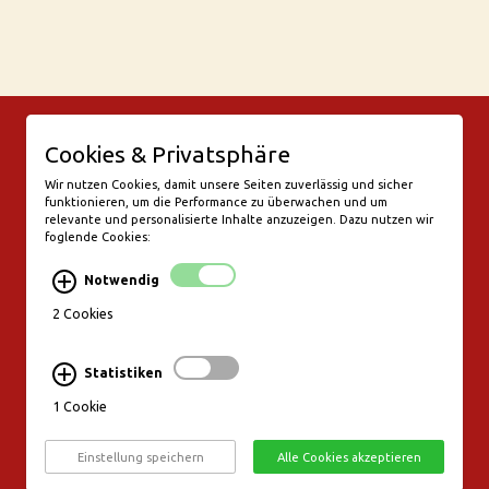
© Bar Rix – Die Weinbar in Köln
Cookies & Privatsphäre
Friesenwall 58
50672 Köln
Wir nutzen Cookies, damit unsere Seiten zuverlässig und sicher
funktionieren, um die Performance zu überwachen und um
valentine@bar-rix.de
relevante und personalisierte Inhalte anzuzeigen. Dazu nutzen wir
foglende Cookies:
Di + Mi Weinproben
Do 17:00-23:00
Notwendig
Fr - Sa 17:00 - 01:00
Mo, So Ruhetag
2 Cookies
Bezahlung & Versand
Statistiken
Stornierungsbedingungen
1 Cookie
Impressum
Datenschutz
Einstellung speichern
Alle Cookies akzeptieren
Widerruf erklären